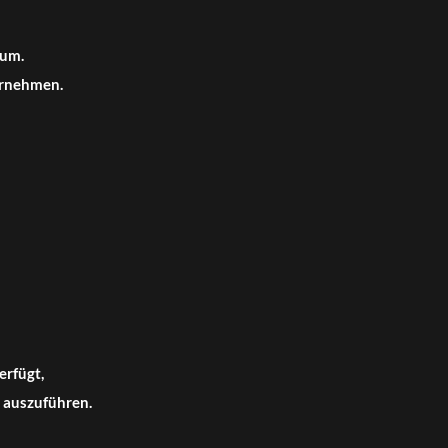
 um.
en
ernehmen.
erfügt,
 auszuführen.