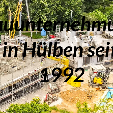
auunternehm
in Hülben sei
1992