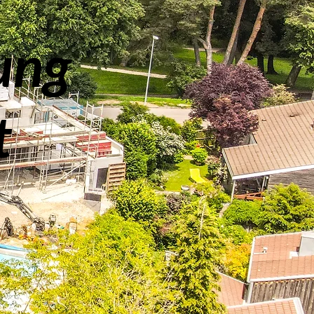
ung
t