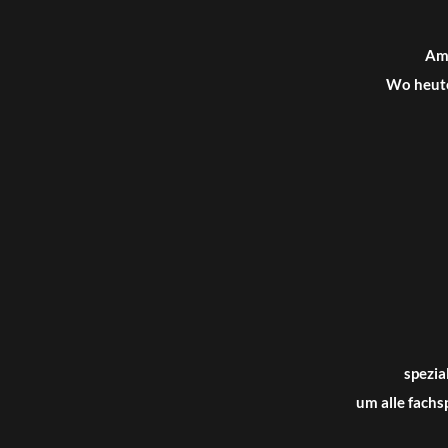
Am 
Ba
Wo heute
in 
19
spezia
um alle fach